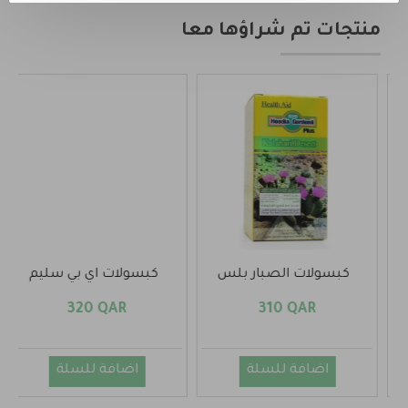
منتجات تم شراؤها معا
كبسولات اي بي سليم
جلوتا وايت لتبييض البشرة
190 QAR
320 QAR
اضافة للسلة
اضافة للسلة