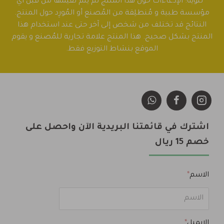
* تنويه: الإدعاءات حول هذا المنتج لم يتم تقيمها من قبل أي
مؤسسة طبية و مُنطلِقة من المُصنع أو المُورِد حول المنتج.
النتائج قد تختلف من شخص إلى آخر حتى عند استخدام هذا
المنتج بشكل صحيح. هذا المنتج علامة تجارية للمُصنع و يقوم
الموقع بنشاط التوزيع فقط.
اشترك في قائمتنا البريدية الآن واحصل على
خصم 15 ريال
الاسم
الايميل