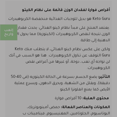
أقراص فوارة لفقدان الوزن قائمة على نظام الكيتو
Keto Guru هو بديل للوجبات الغذائية منخفضة الكربوهيدرات
.يعتمد المنتج على مبدأ نظام كيتو الغذائي: يحدث فقدان
إلعب
الوزن نتيجة لنقص الكربوهيدرات (الكيتوزية) مما يحول الخلايا
واربح
الدهنية إلى طاقة.
ولكن على عكس نظام كيتو الغذائي، لا يتطلب منك Keto
Guru التوقف عن تناول الكربوهيدرات. هذا هو السبب في أنك
لن تواجه أي تعب، دوخة، أو غيرها من أعراض نقص
الكربوهيدرات.
التأثير:
يضع الجسم بسرعة في الحالة الكيتوزيه (في 40-50
دقيقة)، ويقلل من الشهية، ويحرق الدهون، ويسرع عملية
الأيض كما يمنع انفلونزا الكيتو
محتوى العلبة:
10 أقراص فوارة
المكونات والعناصر الفعالة:
حمض أمينوبوتريك،
البوتاسيوم، الجلوتامين، المغنيسيوم، فيتامينات ب