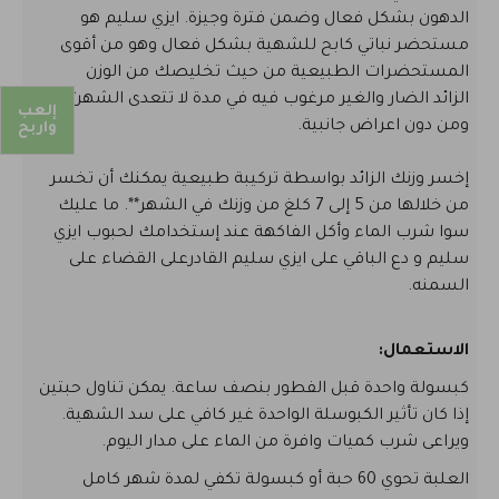
الدهون بشكل فعال وضمن فترة وجيزة. ايزي سليم هو
مستحضر نباتي كابح للشهية بشكل فعال وهو من أقوى
المستحضرات الطبيعية من حيث تخليصك من الوزن
الزائد الضار والغير مرغوب فيه في مدة لا تتعدى الشهر**
إلعب
ومن دون اعراض جانبية.
واربح
إخسر وزنك الزائد بواسطة تركيبة طبيعية يمكنك أن تخسر
من خلالها من 5 إلى 7 كلغ من وزنك في الشهر**. ما عليك
سوا شرب الماء وأكل الفاكهة عند إستخدامك لحبوب ايزي
سليم و دع الباقي على ايزي سليم القادرعلى القضاء على
السمنه.
الاستعمال:
كبسولة واحدة قبل الفطور بنصف ساعة. يمكن تناول حبتين
إذا كان تأثير الكبوسلة الواحدة غير كافي على سد الشهية.
ويراعى شرب كميات وافرة من الماء على مدار اليوم.
العلبة تحوي 60 حبة أو كبسولة تكفي لمدة شهر كامل