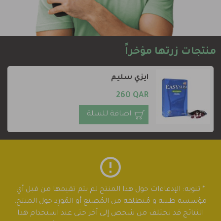
منتجات زرتها مؤخراً
ايزي سليم
260 QAR
اضافة للسلة
* تنويه: الإدعاءات حول هذا المنتج لم يتم تقيمها من قبل أي
مؤسسة طبية و مُنطلِقة من المُصنع أو المُورِد حول المنتج.
النتائج قد تختلف من شخص إلى آخر حتى عند استخدام هذا