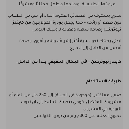
مرونتها الطبيعية، ويمنحها مظهرًا ممتلئًا ومشرقًا.
يمتزج بسهولة في العصائر، القهوة، الماء أو حتى في الطعام،
دون طعم أو رائحة – مما يجعل
بودرة الكولاجين من كايندز
نيوترشن
إضافة سهلة وفعالة لروتينك اليومي.
ابدئي رحلتك نحو بشرة أكثر إشراقًا، وشعر أقوى، وصحة
أفضل من الداخل إلى الخارج.
كايندز نيوترشن – لأن الجمال الحقيقي يبدأ من الداخل.
طريقة الاستخدام
ضعي معلقتين (موجودة في العلبة) إلى 250 مل من الماء أو
مشروبك المفضل. قومي بتحريك الخليط إلى ان تذوب
البودرة في المشروب.
تحتوي العلبة على 300 جرام من بودرة الكولاجين.