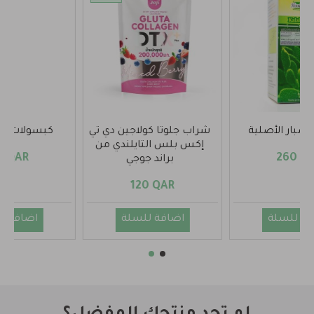
شراب جلوتا كولاجين دي تي
كبسولات اي بي سليم
إكس بلس التايلندي من
320 QAR
براند جوجي
120 QAR
اضافة للسلة
اضافة للسلة