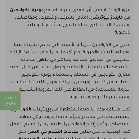
مرور الوقت لا يعني أن تفقدي إشراقتك. مع
بودرة الكولاجين
من كايندز نيوترشن
، امنحي بشرتك، وشعرك، ومفاصلك،
وجسمك الدعم الذي يحتاجه ليبقى شابًا، قويًا، ومليئًا
بالحيوية.
فكري في الكولاجين على أنه الأعمدة التي تدعم بشرتك، مما
يوفر لها الثبات والمرونة. مع تقدمنا في العمر، يبدأ هذا الإنتاج
الطبيعي في التباطؤ، مما قد يساهم في ظهور علامات
الشيخوخة المرئية مثل التجاعيد وترهل الجلد. من خلال تجديد
مخازن الكولاجين في جسمك باستخدام بودرة الكولاجين
الغذائية من كايندز نيوتريشن، فإنك توفرين اللبنات الأساسية
اللازمة للمساعدة في الحفاظ على تلك المرونة الشبابية
وتعزيز بشرة أكثر نعومة وليونة.
إلعب
واربح
تمت صياغة هذه التركيبة المتطورة من
بيبتيدات الكولاجين
المستخلصة من مصادر بقريّة عالية الجودة، وهي سهلة
الامتصاص وتُعزز إنتاج الكولاجين الطبيعي في الجسم. تعمل
هذه البيبتيدات على تقليل
علامات التقدم في السن
مثل