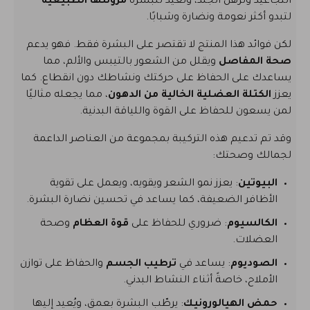
التجاعيد وترهل الجلد، وتعيد للبشرة
مرونتها الطبيعية
لتبدو أكثر نعومة ونضارة وشبابًا.
لكن فوائد هذا المنتج لا تقتصر على البشرة فقط. فهو يدعم
صحة المفاصل
ويقلل من الشعور بالتيبس والألم، مما
يساعدك على الحفاظ على حركتك ونشاطك دون انقطاع. كما
يعزز
الكتلة العضلية الخالية من الدهون
، مما يجعله مثاليًا
لمن يسعون للحفاظ على القوة واللياقة البدنية.
وقد تم تدعيم هذه التركيبة بمجموعة من العناصر الداعمة
لجمالك وصحتك:
البيوتين
: يعزز نمو الشعر ويقويه، ويعمل على تقوية
الأظافر الضعيفة، كما يساعد في تحسين نضارة البشرة.
الكالسيوم
: ضروري للحفاظ على
قوة العظام
وصحة
العضلات.
الصوديوم
: يساعد في
ترطيب الجسم
والحفاظ على توازن
الأملاح، خاصةً أثناء النشاط البدني.
حمض الهيالورونيك
: يرطّب البشرة بعمق، ويُعيد إليها