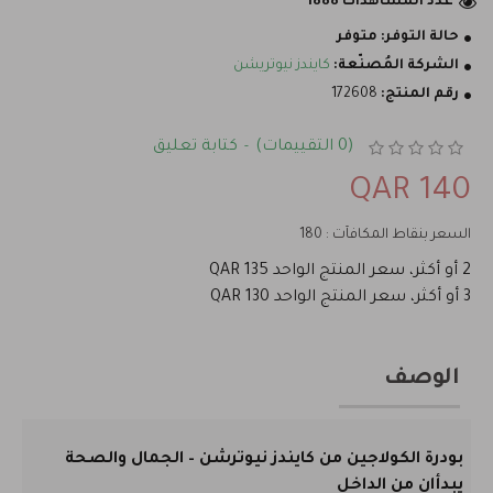
عدد المشاهدات 1888
حالة التوفر:
متوفر
الشركة المُصنّعة:
كايندز نيوتريشن
رقم المنتج:
172608
(0 التقييمات)
كتابة تعليق
-
140 QAR
السعر بنقاط المكافآت : 180
2 أو أكثر، سعر المنتج الواحد 135 QAR
3 أو أكثر، سعر المنتج الواحد 130 QAR
الوصف
بودرة الكولاجين من كايندز نيوترشن – الجمال والصحة
يبدأان من الداخل