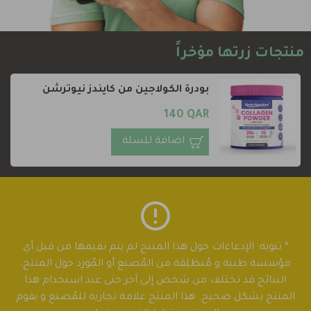
منتجات زرتها مؤخراً
بودرة الكولاجين من كايندز نيوترشن
140 QAR
اضافة للسلة
* تنويه: الإدعاءات حول هذا المنتج لم يتم تقيمها من قبل أي
مؤسسة طبية و مُنطلِقة من المُصنع أو المُورِد حول المنتج.
النتائج قد تختلف من شخص إلى آخر حتى عند استخدام هذا
المنتج بشكل صحيح. هذا المنتج علامة تجارية للمُصنع و يقوم