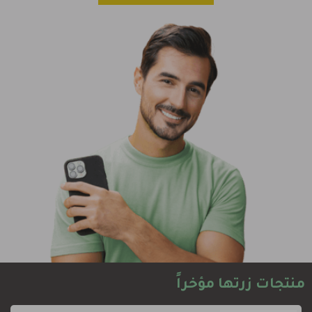
منتجات زرتها مؤخراً