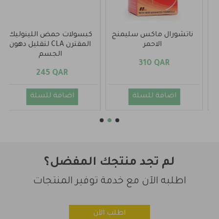
كبسولات حمض اللينوليك
حبوب حمية توت الاكاي أو
المقترن CLA لتقليل دهون
الاساي
الجسم
140 QAR
245 QAR
اضافة للسلة
اضافة للسلة
لم تجد منتجك المفضل؟
اطلبه الآن مع خدمة توفير المنتجات
اطلب الآن