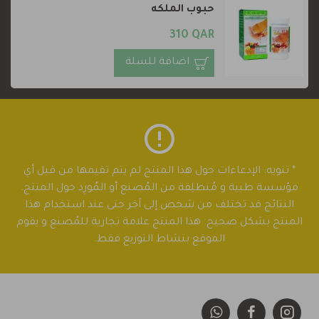
حبوب الملكه
310 QAR
اضافة للسلة
* تنويه: الإدعاءات حول هذا المنتج لم يتم تقيمها من قبل أي
مؤسسة طبية و مُنطلِقة من المُصنع أو المُورِد حول المنتج.
النتائج قد تختلف من شخص إلى آخر حتى عند استخدام هذا
المنتج بشكل صحيح. هذا المنتج علامة تجارية للمُصنع و يقوم
الموقع بنشاط التوزيع فقط.