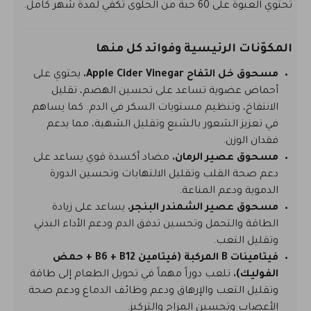
تحتوي العبوة على 60 حبة من الحلوى تكفي لمدة شهر كامل.
المكوّنات الرئيسية وفوائد كل منها
مسحوق خل التفاح Apple Cider Vinegar.
يحتوي على
أحماض عضوية تساعد على تحسين الهضم، تقليل
الانتفاخ، وتنظيم مستويات السكر في الدم. كما يساهم
في تعزيز الشعور بالشبع وتقليل الشهية، مما يدعم
فقدان الوزن.
مسحوق عصير الرمان.
مضاد أكسدة قوي يساعد على
دعم صحة القلب وتقليل الالتهابات وتحسين الدورة
الدموية ودعم المناعة.
مسحوق عصير الشمندر البنجر.
يساعد على زيادة
الطاقة والتحمل وتحسين تدفق الدم ودعم الأداء البدني
وتقليل التعب.
فيتامينات B المركبة (فيتامين B6 + B12 + حمض
الفوليك).
تلعب دوراً مهماً في تحويل الطعام إلى طاقة
وتقليل التعب والإرهاق ودعم وظائف الدماغ ودعم صحة
الأعصاب وتحسين المزاج والتركيز.