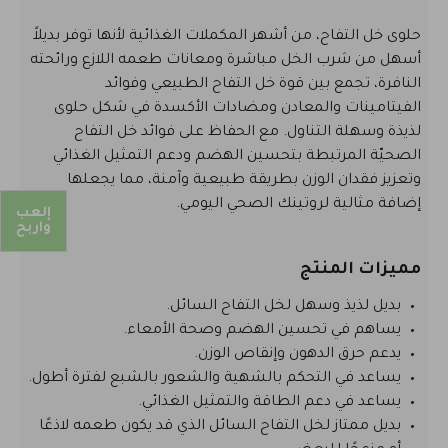
حلوى خل التفاح، من أشهر المكملات الغذائية لأنها توفر بديلاً
أسهل من شرب الخل مباشرة ومعانات طعمه اللازع ورائحته
النافرة، تجمع بين قوة خل التفاح الطبيعي وفوائد
الفيتامينات والمعادن ومضادات الأكسدة في شكل حلوى
لذيذة وسهلة التناول. مع الحفاظ على فوائد خل التفاح
الصحيّة المرتبطة بتحسين الهضم ودعم التمثيل الغذائي
وتعزيز فقدان الوزن بطريقة طبيعية وآمنة، مما يجعلها
إضافة مثالية لروتينك الصحي اليومي.
إلعب
واربح
مميزات المنتج
بديل لذيذ وسهل لخل التفاح السائل.
يساهم في تحسين الهضم وصحة الأمعاء.
يدعم حرق الدهون وإنقاص الوزن.
يساعد في التحكم بالشهية والشعور بالشبع لفترة أطول.
يساعد في دعم الطاقة والتمثيل الغذائي.
بديل ممتاز لخل التفاح السائل الذي قد يكون طعمه لاذعًا