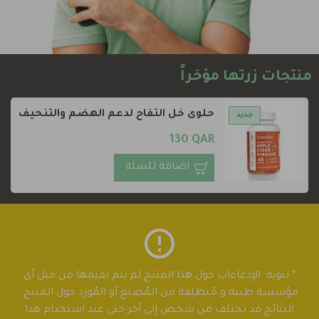
منتجات زرتها مؤخراً
حلوى خل التفاح لدعم الهضم والتنحيف
جديد
130 QAR
اضافة للسلة
* تنويه: الإدعاءات حول هذا المنتج لم يتم تقيمها من قبل أي
مؤسسة طبية و مُنطلِقة من المُصنع أو المُورِد حول المنتج.
النتائج قد تختلف من شخص إلى آخر حتى عند استخدام هذا