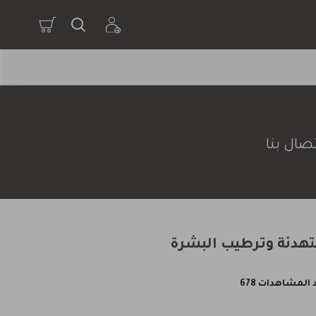
صال بنا
المشاهدات 678