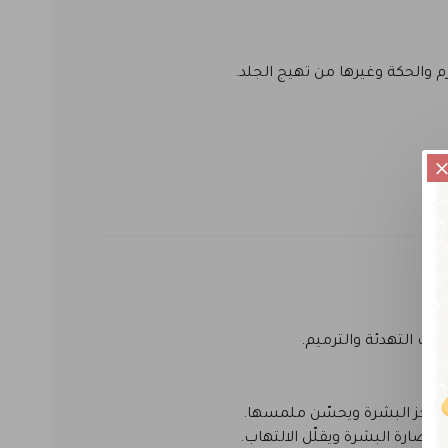
م والحكة وغيرها من تهيج الجلد.
جات التهدئة والترميم.
ّي حاجز البشرة ويحسّن ملمسها.
ضارة البشرة ويقلّل الالتهاب.