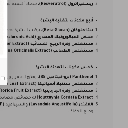
ريسفيراترول (Resveratrol).
مضاد أكسدة قوي يحمي
أربع مكونات لتغذية البشرة
بيتا‑جلوكان (Beta‑Glucan).
يرطّب البشرة بعمق و
حمض الهيالورونيك المهدرج (Hydrolyzed Hyaluronic Acid).
مستخلص زهرة الربيع المسائية (Evening Primrose Flower Extract).
مستخلص الطحالب (Corallina Officinalis Extract).
خمس مكونات لتهدئة البشرة
Panthenol (برو‑فيتامين B5).
يهدّئ الاحمرار ويخفّ
مستخلص سنتيلا آسياتيكا (Centella Asiatica Leaf Extract).
مستخلص زهرة الجاردينيا (Gardenia Florida Fruit Extract).
Houttuynia Cordata Extract
له خصائص مضادة لل
اللافندر (Lavandula Angustifolia) والسيراميد (Ceramide NP).
ومنع الجفاف.