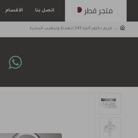
اتصل بنا
الأقسام
كريم دكتور ألثيا 345 لتهدئة وترطيب البشرة