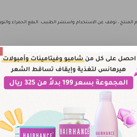
ام المنتج ، توقف عن الاستخدام واستشر الطبيب: البقع الحمراء والتور
345 Comp
، والتي تجمع بين مكونات مختارة بعناية لتحقيق أقصى در
ظهر العيوب والبقع الداكنة وينظّم إنتاج الزيوت في البشرة، كما يقو
يحتوي على مضادات أكسدة طبيعية، يساعد في تجديد ن