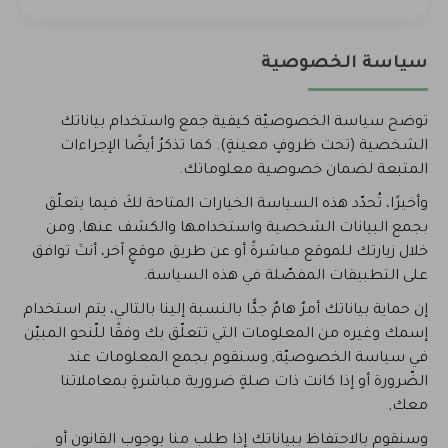
سياسة الخصوصية
توضح سياسة الخصوصيّة كيفية جمع واستخدام بياناتك
الشخصية (تحت ظروفٍ معينةٍ). كما تذكرُ أيضًا الإجراءات
المتبعة لضمان خصوصية معلوماتك.
وأخيرًا، تُحدّد هذه السياسة الخيارات المتاحة لكَ فيما يتعلّق
بجمع البيانات الشخصية واستخدامها والكشف عنها, ومن
خلال زيارتك للموقع مباشرةً أو عن طريق موقعٍ آخر، أنتَ توافق
على التطبيقات المفصّلة في هذه السياسة.
إن حماية بياناتك أمرٌ هامٌ جدًّا بالنسبة إلينا بالتالي، يتم استخدام
إسمك وغيره من المعلومات التي تتعلّق بك وفقًا للّنحو المبيّن
في سياسة الخصوصيّة, وسنقوم بجمع المعلومات عند
الضّرورة أو إذا كانت ذات صلةٍ ضرورية مباشرةٍ بمعاملاتنا
معك,
وسنقوم بالاحتفاظ ببياناتك إذا طلب منا بوجوب القانون أو