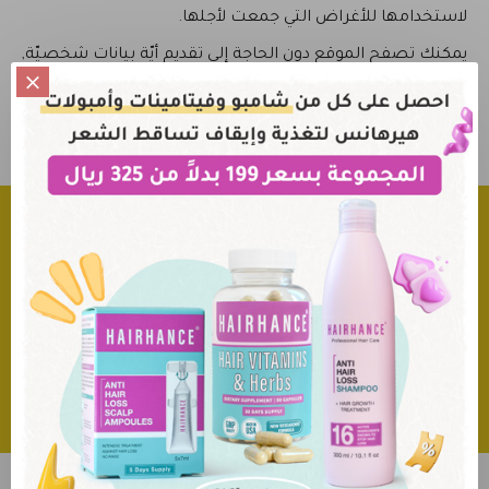
لاستخدامها للأغراض التي جمعت لأجلها.
يمكنك تصفح الموقع دون الحاجة إلى تقديم أيّة بيانات شخصيّة,
وتبقى هويّتك الشخصية مجهولة طيل زيارتك للموقع ولا يتم
كشفها إلا إذا كنتَ تملك حسابا إلكترونيا خاصًا على الموقع
تَنفذُ إليه بواسطة إسم المستخدم وكلمة السرّ.
* تنويه: الإدعاءات حول هذا المنتج لم يتم تقيمها من قبل أي
مؤسسة طبية و مُنطلِقة من المُصنع أو المُورِد حول المنتج.
النتائج قد تختلف من شخص إلى آخر حتى عند استخدام هذا
المنتج بشكل صحيح. هذا المنتج علامة تجارية للمُصنع و يقوم
الموقع بنشاط التوزيع فقط.