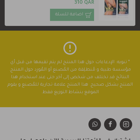
310 QAR
اضافة للسلة
* تنويه: الإدعاءات حول هذا المنتج لم يتم تقيمها من قبل أي
مؤسسة طبية و مُنطلِقة من المُصنع أو المُورِد حول المنتج.
النتائج قد تختلف من شخص إلى آخر حتى عند استخدام هذا
المنتج بشكل صحيح. هذا المنتج علامة تجارية للمُصنع و يقوم
الموقع بنشاط التوزيع فقط.