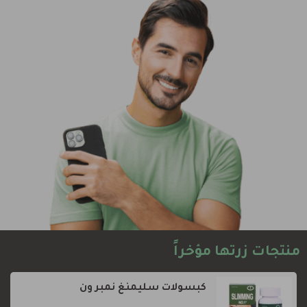
منتجات زرتها مؤخراً
كبسولات سليمنغ نمبر ون