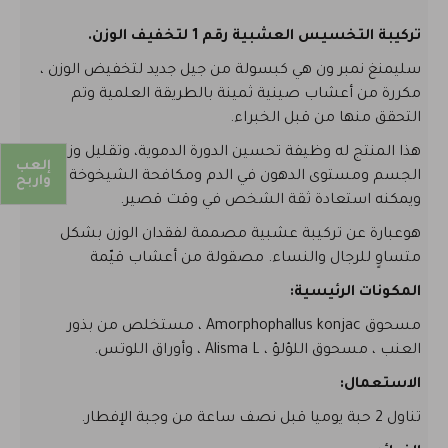
تركيبة التخسيس العشبية رقم 1 لتخفيف الوزن.
سليمنغ نمبر ون هي كبسولة من جيل جديد لتخفيض الوزن ،
مكررة من أعشاب صينية ثمينة بالطريقة العلمية وتم
التحقق منها من قبل الخبراء.
هذا المنتج له وظيفة تحسين الدورة الدموية، وتقليل وزن
إلعب
الجسم ومستوى الدهون في الدم ومكافحة الشيخوخة ،
واربح
ويمكنه استعادة ثقة الشخص في وقت قصير.
هوعبارة عن تركيبة عشبية مصممة لفقدان الوزن بشكل
متساوٍ للرجال والنساء. مصقولة من أعشاب قيّمة
المكونات الرئيسية:
مسحوق Amorphophallus konjac ، مستخلص من بذور
العنب ، مسحوق اللؤلؤ ، Alisma L ، وأوراق اللوتس.
الاستعمال:
تناول 2 حبة يوميا قبل نصف ساعة من وجبة الإفطار.