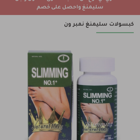
سليمنغ واحصل على خصم
كبسولات سليمنغ نمبر ون