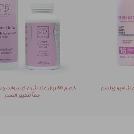
كورس 3 شهور من فيتامينات الشعر هيرهانس بسعر
349 ريال بدلاً من 390