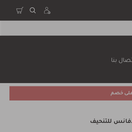
صال بنا
على خصم
فانس للتنحيف