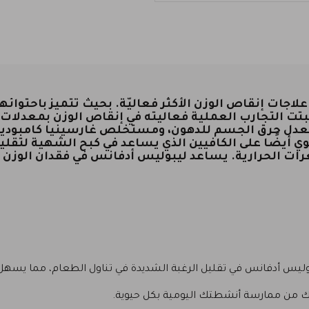
أثبتت التجارب العملية فعاليته في إنقاص الوزن بمعدلا
ة معدل حرق الجسم للدهون، ومستخلص غارسينيا كامبود
ي أيضًا على الكافيين الذي يساعد في كبح الشهية لتقلي
رات الحرارية. يساعد ليبوليس أدفانس في فقدان الو
يس أدفانس في تقليل الرغبة الشديدة في تناول الطعام، مما يسهل ع
 من ممارسة أنشطتك اليومية بكل حيوية.