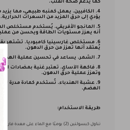
كما يدعم صحة القلب.
4.
الكافيين.
يعمل كمنبه طبيعي، مما يزيد م
يؤدي إلى حرق المزيد من السعرات الحرارية.
5.
المانجو الأفريقي.
يُستخدم مستخلص المانج
أنه يعزز مستويات الطاقة ويحسن من عملي
6.
مستخلص غارسينيا كامبوديا.
تشتهر بقد
يُعتقد أنها تعزز من حرق الدهون.
7.
الشمر.
يساعد في تحسين عملية الهضم ويق
8.
فاكهة الآساي.
تعتبر غنية بمضادات الأك
وتعزز عملية حرق الدهون.
9.
عشبة الهندباء.
تُستخدم كمادة مدرة للبو
الهضم.
طريقة الاستخدام:
تناول كبسولتين (2) يوميًا مع الماء على معدة فارغة.