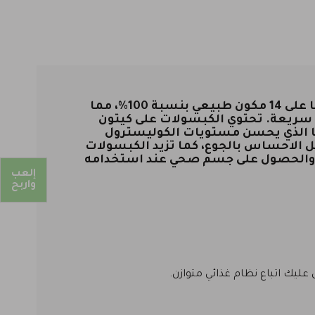
حققت هذه الكبسولات انتشار واسع كإحدى علاجات إنقاص الوزن الأكثر فعاليّة. بحيث تتميز باحتوائها على 14 مكون طبيعي بنسبة 100%، مما
ت سريعة. تحتوي الكبسولات على كيتون
يا الذي يحسن مستويات الكوليسترول
ل الاحساس بالجوع، كما تزيد الكبسولات
زن والحصول على جسم صحي عند استخدامه
إلعب
واربح
ليك اتباع نظام غذائي متوازن.