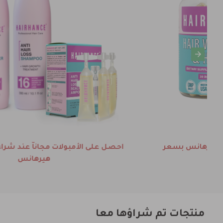
خصم 30 ريال عند شراء كبسولات ولوشن كيرفز جرو
معاً لتكبير المؤخرة
منتجات تم شراؤها معا