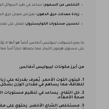
التخلص من السموم:
تساعد في طرد السوائل ال
زيادة معدلات حرق الدهون:
تعزز من معدل حرق الده
تحسين مستويات الكوليسترول:
تعمل على تعديل
ما يميز كبسولات ليبوليس أدفانس أيضاً هو أنها لا تؤ
على مستوى هرمون الليباز، مما يجعلها خياراً آمناً مق
من أبرز مكونات ليبوليس أدفانس
1.
كيتون التوت الأحمر.
يُعرف بقدرته على ز
للطاقة، مما يساهم في فقدان الوزن بشكل 
2.
خل التفاح.
يساعد في تنظيم مستويات السك
صحة الأمعاء.
3.
مستخلص الشاي الأخضر.
يحتوي على مضا