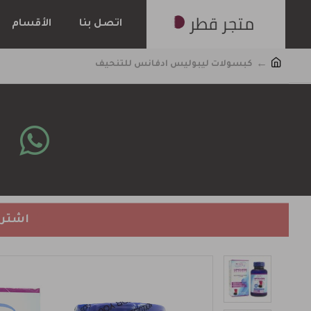
اتصل بنا
الأقسام
كبسولات ليبوليس ادفانس للتنحيف
اشتري 