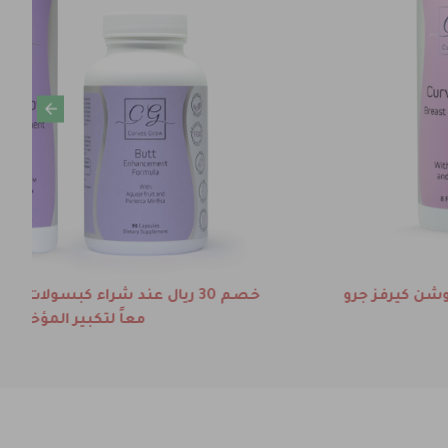
احصل على الأمبولات مجاناّ عند شراء شامبو وبلسم
هيرهانس