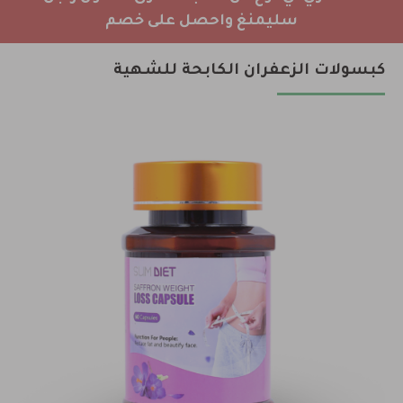
سليمنغ واحصل على خصم
كبسولات الزعفران الكابحة للشهية