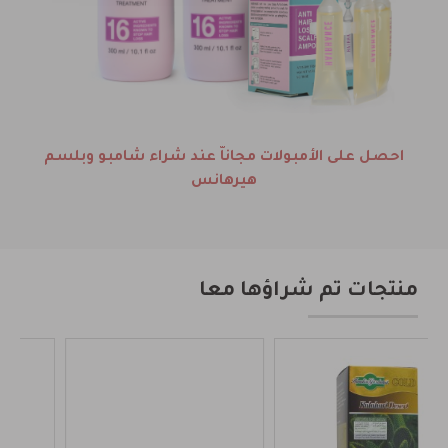
احصل على الأمبولات مجاناّ عند شراء شامبو وبلسم
هيرهانس
منتجات تم شراؤها معا