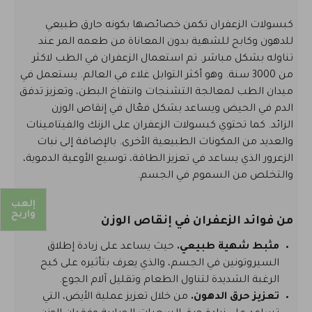
كبسولات الزعفران تكمن خصائصها بكونه حارق طبيعي
للدهون وكابح للشهية بدون المعاناة من طعمه المر عند
تناوله بشكل مباشر. تم استعمال الزعفران في الطب لاكثر
من 3000 سنة. وهو أكثر التوابل غلاء في العالم. يستعمل في
ميدان الطب لمعالجة التشنجات وانتفاخ البطن، وتعزيز تدفق
الدم في الحيض ويساعد بشكل فعّال في إنقاص الوزن
الزائد. كما تحتوي كبسولات الزعفران على الزنك والفيتامينات
والعديد من المكونات الطبيعية الأخرى. بالإضافة إلى نبات
الزعرور الذي يساعد في تعزيز الطاقة، توسيع الأوعية الدموية،
والتخلص من السموم في الجسم.
إلعب
واربح
من فوائد الزعفران في إنقاص الوزن
مثبط شهية طبيعي.
حيث يساعد على زيادة إطلاق
السيروتونين في الجسم، والذي يعرف بتأثيره على كبح
الرغبة الشديدة لتناول الطعام وتقليل آلام الجوع.
تعزيز حرق الدهون.
من خلال تعزيز عملية الأيض، التي