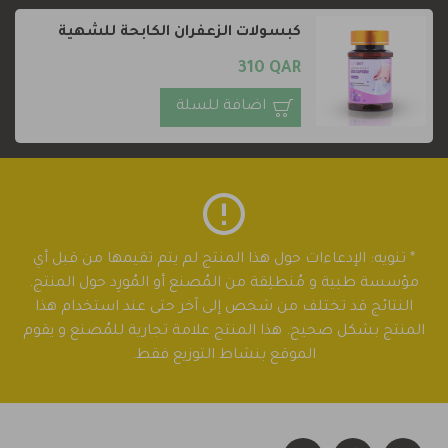
كبسولات الزعفران الكابحة للشهية
310 QAR
اضافة للسلة
* تنويه: الإدعاءات حول هذا المنتج لم يتم تقيمها من قبل أي
مؤسسة طبية و مُنطلِقة من المُصنع أو المُورِد حول المنتج.
النتائج قد تختلف من شخص إلى آخر حتى عند استخدام هذا
المنتج بشكل صحيح. هذا المنتج علامة تجارية للمُصنع و يقوم
الموقع بنشاط التوزيع فقط.