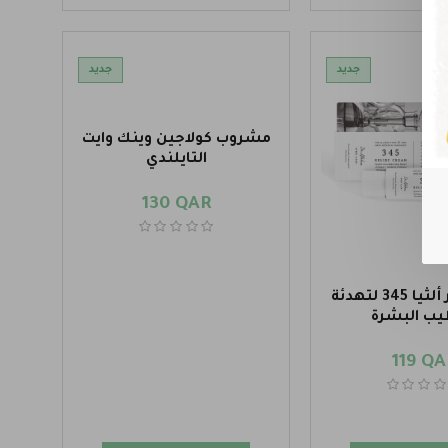
جديد
جديد
مشروب كولاجين وينك وايت
التايلندي
130 QAR
كريم دكتور ألثيا 345 لتهدئة
يب البشرة
119 QA