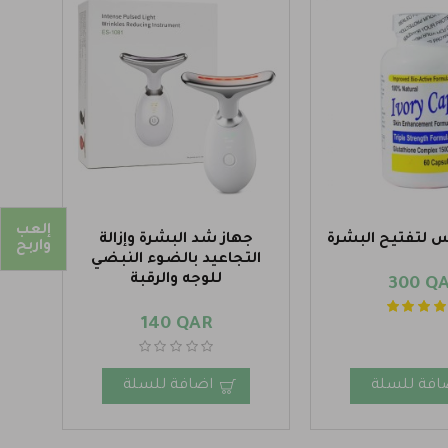
إلعب
س لتفتيح البشرة
جهاز شد البشرة وإزالة
واربح
التجاعيد بالضوء النبضي
للوجه والرقبة
300 Q
140 QAR
افة للسلة
اضافة للسلة