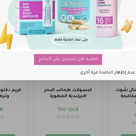
جديد
جديد
اطلبه الآن لتحصل على النتائج
عدم إظهار النافذة مرة أخرى
نال شوت
كبسولات طحالب البحر
مكافحة
الايرلندية المطورة
وترط
R
150 QAR