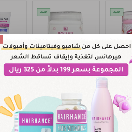
جديد
جديد
لـ توريد
زبدة بيكيني وايت لـ تبييض
كريم تفتيح
ة - وردي
المناطق الحساسة
الحساسة 
R
75 QAR
سلة
اضافة للسلة
اض