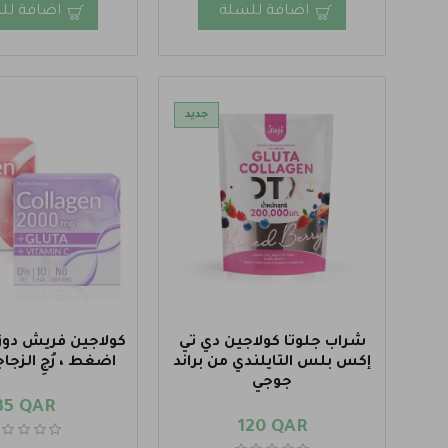
اضافة للسلة
اضافة لل
جديد
شراب جلوتا كولاجين دي تي
كولاجين فريش دوز ا
إكس بلس التايلندي من براند
اضغط ، رُجِ الزجا
جوجي
35 QAR
120 QAR