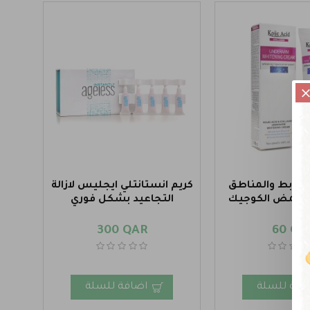
 الإبط والمناطق
كريم انستانتلي ايجليس لازالة
بحمض الكوجيك
التجاعيد بشكل فوري
300 QAR
60 QA
افة للسلة
اضافة للسلة