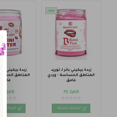
جديد
زبدة بيكيني باتر لـ توريد
زبدة بيكيني باتر 
المناطق الحساسة - وردي
المناطق الحساس
غامق
فاتح
75 QAR
75 QAR
اضافة للسلة
اضافة لل