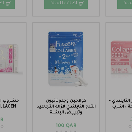
سلة
اضافة للسلة
اض
لتايلندي -
كولاجين وجلوتاثيون
مشروب الك
جة ، اشرب
الثلج التايلندي لازالة التجاعيد
OLLAGEN
وتبييض البشرة
AR
100 QAR