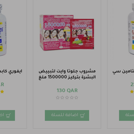
يتامين سي
مشروب جلوتا وايت لتبييض
ايفوري كاب
البشرة بتركيز 1500000 ملغ
AR
2
130 QAR
سلة
اضافة للسلة
اض