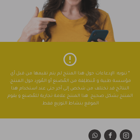
* تنويه: الإدعاءات حول هذا المنتج لم يتم تقيمها من قبل أي
مؤسسة طبية و مُنطلِقة من المُصنع أو المُورِد حول المنتج.
النتائج قد تختلف من شخص إلى آخر حتى عند استخدام هذا
المنتج بشكل صحيح. هذا المنتج علامة تجارية للمُصنع و يقوم
الموقع بنشاط التوزيع فقط.